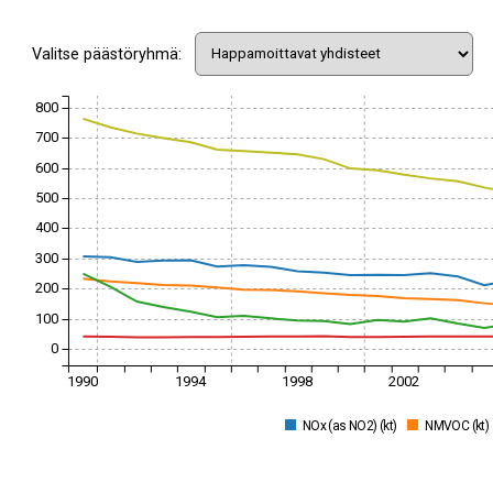
Valitse päästöryhmä:
800
700
600
500
400
300
200
100
0
1990
1994
1998
2002
NOx (as NO2) (kt)
NMVOC (kt)